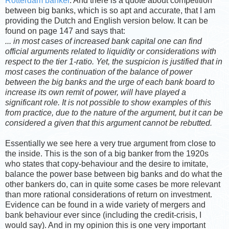
Rotterdam banker
. And there is a quote about competition
between big banks, which is so apt and accurate, that I am
providing the Dutch and English version below. It can be
found on page 147 and says that:
... in most cases of increased bank capital one can find
official arguments related to liquidity or considerations with
respect to the tier 1-ratio. Yet, the suspicion is justified that in
most cases the continuation of the balance of power
between the big banks and the urge of each bank board to
increase its own remit of power, will have played a
significant role. It is not possible to show examples of this
from practice, due to the nature of the argument, but it can be
considered a given that this argument cannot be rebutted.
Essentially we see here a very true argument from close to
the inside. This is the son of a big banker from the 1920s
who states that copy-behaviour and the desire to imitate,
balance the power base between big banks and do what the
other bankers do, can in quite some cases be more relevant
than more rational considerations of return on investment.
Evidence can be found in a wide variety of mergers and
bank behaviour ever since (including the credit-crisis, I
would say). And in my opinion this is one very important