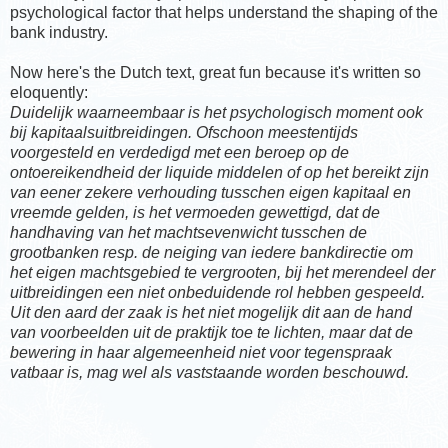
psychological factor that helps understand the shaping of the
bank industry.
Now here's the Dutch text, great fun because it's written so
eloquently:
Duidelijk waarneembaar is het psychologisch moment ook
bij kapitaalsuitbreidingen. Ofschoon meestentijds
voorgesteld en verdedigd met een beroep op de
ontoereikendheid der liquide middelen of op het bereikt zijn
van eener zekere verhouding tusschen eigen kapitaal en
vreemde gelden, is het vermoeden gewettigd, dat de
handhaving van het machtsevenwicht tusschen de
grootbanken resp. de neiging van iedere bankdirectie om
het eigen machtsgebied te vergrooten, bij het merendeel der
uitbreidingen een niet onbeduidende rol hebben gespeeld.
Uit den aard der zaak is het niet mogelijk dit aan de hand
van voorbeelden uit de praktijk toe te lichten, maar dat de
bewering in haar algemeenheid niet voor tegenspraak
vatbaar is, mag wel als vaststaande worden beschouwd.